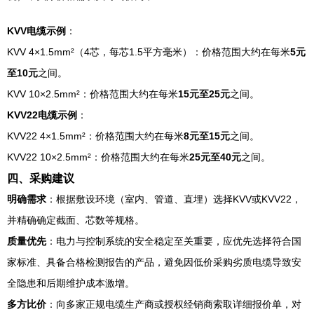
KVV电缆示例
：
KVV 4×1.5mm²（4芯，每芯1.5平方毫米）：价格范围大约在每米
5元
至10元
之间。
KVV 10×2.5mm²：价格范围大约在每米
15元至25元
之间。
KVV22电缆示例
：
KVV22 4×1.5mm²：价格范围大约在每米
8元至15元
之间。
KVV22 10×2.5mm²：价格范围大约在每米
25元至40元
之间。
四、采购建议
明确需求
：根据敷设环境（室内、管道、直埋）选择KVV或KVV22，
并精确确定截面、芯数等规格。
质量优先
：电力与控制系统的安全稳定至关重要，应优先选择符合国
家标准、具备合格检测报告的产品，避免因低价采购劣质电缆导致安
全隐患和后期维护成本激增。
多方比价
：向多家正规电缆生产商或授权经销商索取详细报价单，对