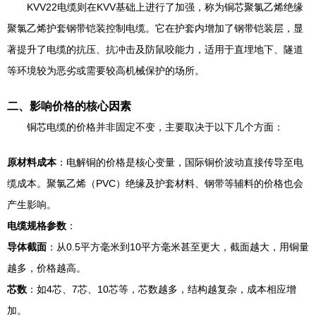
KVV22电缆则在KVV基础上进行了加强，称为铜芯聚氯乙烯绝缘
聚氯乙烯护套钢带铠装控制电缆。它在护套内增加了钢带铠装层，显
著提升了电缆的抗压、抗冲击及防鼠咬能力，适用于直埋地下、隧道
等环境较为恶劣或需要较高机械保护的场所。
二、影响价格的核心因素
铜芯电缆的价格并非固定不变，主要取决于以下几个方面：
原材料成本
：电解铜的价格是核心变量，国际铜价波动直接传导至电
缆成本。聚氯乙烯（PVC）绝缘及护套材料、钢带等辅料的价格也会
产生影响。
电缆规格参数
：
导体截面
：从0.5平方毫米到10平方毫米甚至更大，截面越大，用铜量
越多，价格越高。
芯数
：如4芯、7芯、10芯等，芯数越多，结构越复杂，成本相应增
加。